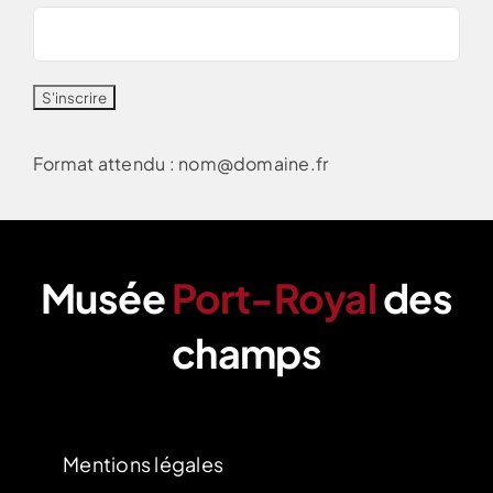
Format attendu : nom@domaine.fr
Musée
Port-Royal
des
champs
‍Mentions légales