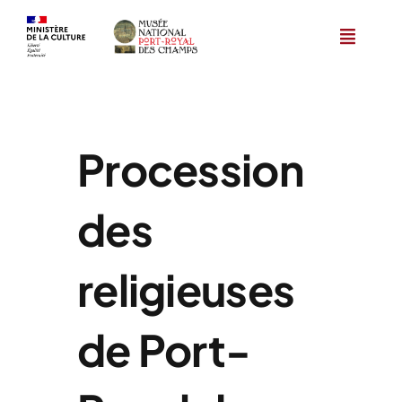
Skip
to
content
Procession
des
religieuses
de Port-