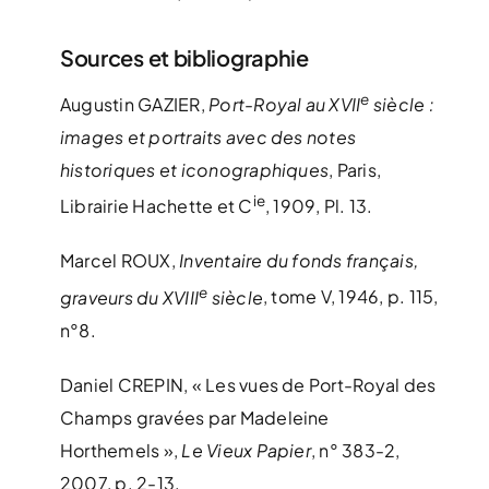
Sources et bibliographie
e
Augustin GAZIER,
Port-Royal au XVII
siècle :
images et portraits avec des notes
historiques et iconographiques
, Paris,
ie
Librairie Hachette et C
, 1909, Pl. 13.
Marcel ROUX,
Inventaire du fonds français,
e
graveurs du XVIII
siècle
, tome V, 1946, p. 115,
n°8.
Daniel CREPIN, « Les vues de Port-Royal des
Champs gravées par Madeleine
Horthemels »,
Le Vieux Papier
, n° 383-2,
2007, p. 2-13.